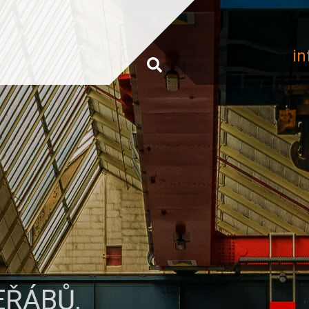
in
EŘÁBŮ,