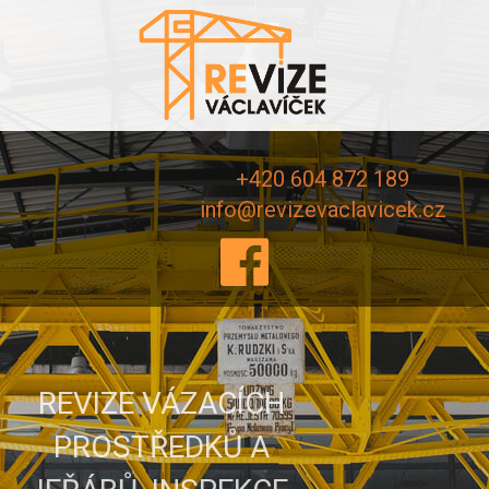
+420 604 872 189
info@revizevaclavicek.cz
REVIZE VÁZACÍCH
PROSTŘEDKŮ A