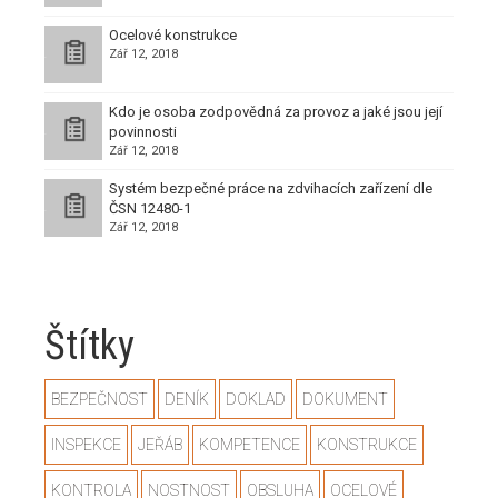
Ocelové konstrukce
Zář 12, 2018
Kdo je osoba zodpovědná za provoz a jaké jsou její
povinnosti
Zář 12, 2018
Systém bezpečné práce na zdvihacích zařízení dle
ČSN 12480-1
Zář 12, 2018
Štítky
BEZPEČNOST
DENÍK
DOKLAD
DOKUMENT
INSPEKCE
JEŘÁB
KOMPETENCE
KONSTRUKCE
KONTROLA
NOSTNOST
OBSLUHA
OCELOVÉ