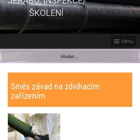
JEŘÁBŮ, INSPEKCE,
ŠKOLENÍ
Menu
Vyhledávání
Směs závad na zdvihacím
zařízením