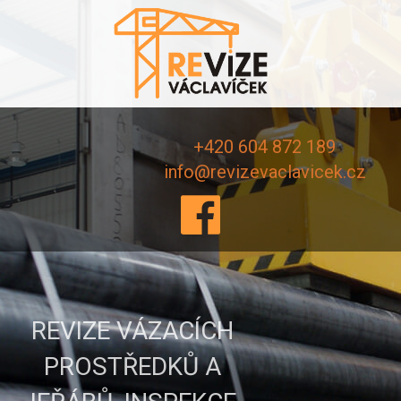
+420 604 872 189
info@revizevaclavicek.cz
REVIZE VÁZACÍCH
PROSTŘEDKŮ A